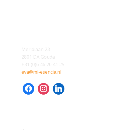
LOCATIE
Meridiaan 23
2801 DA Gouda
+31 (0)6 46 20 41 25
eva@mi-esencia.nl
facebook
instagram
linkedin
AANBOD